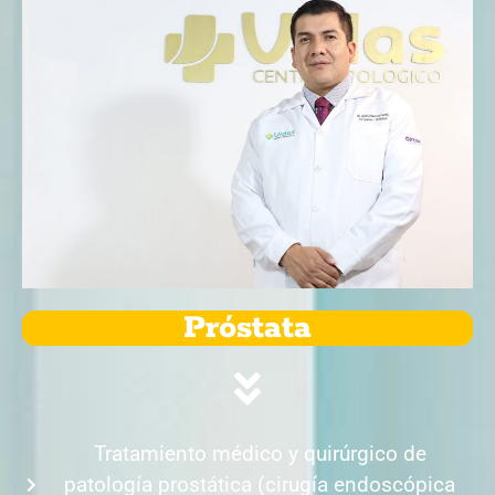
Próstata
Tratamiento médico y quirúrgico de
patología prostática (cirugía endoscópica