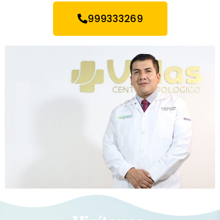
999333269